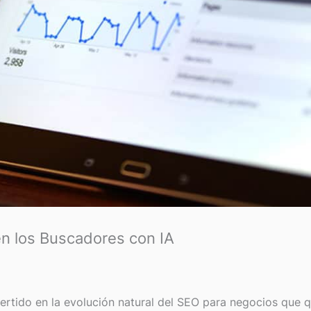
n los Buscadores con IA
rtido en la evolución natural del SEO para negocios que q