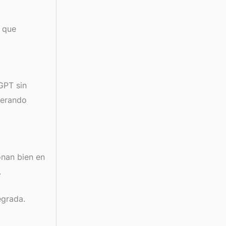
s que
GPT sin
nerando
onan bien en
.
egrada.