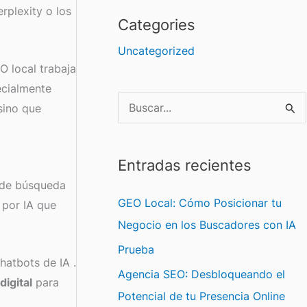
rplexity o los
Categories
Uncategorized
O local trabaja
ecialmente
sino que
B
u
s
Entradas recientes
c
 de búsqueda
a
GEO Local: Cómo Posicionar tu
 por IA que
r
Negocio en los Buscadores con IA
p
Prueba
chatbots de IA
.
o
Agencia SEO: Desbloqueando el
digital
para
r
Potencial de tu Presencia Online