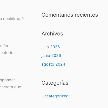
:
Comentarios recientes
a decidir qué
Archivos
ación
julio 2026
rectorios
junio 2026
agosto 2024
esponder
Categorías
oncreta que
Uncategorized