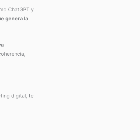
como ChatGPT y
ue genera la
va
coherencia,
ng digital, te