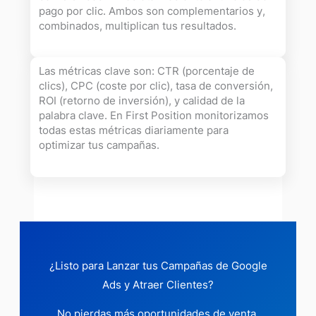
pago por clic. Ambos son complementarios y,
combinados, multiplican tus resultados.
Las métricas clave son: CTR (porcentaje de
clics), CPC (coste por clic), tasa de conversión,
ROI (retorno de inversión), y calidad de la
palabra clave. En First Position monitorizamos
todas estas métricas diariamente para
optimizar tus campañas.
¿Listo para Lanzar tus Campañas de Google
Ads y Atraer Clientes?
No pierdas más oportunidades de venta.