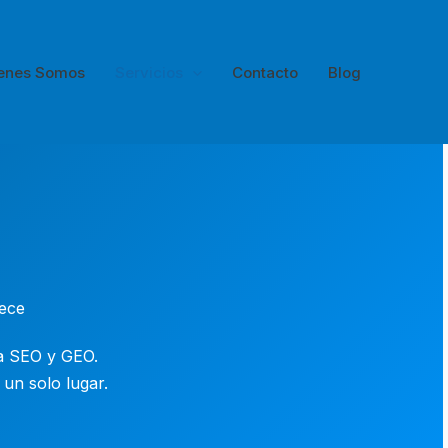
enes Somos
Servicios
Contacto
Blog
rece
a SEO y GEO.
 un solo lugar.