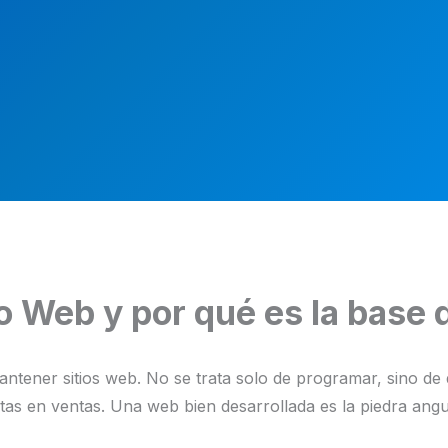
o Web y por qué es la base 
antener sitios web. No se trata solo de programar, sino de
sitas en ventas. Una web bien desarrollada es la piedra angul